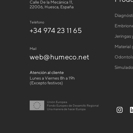
Calle De la Mecánica 11,
22006, Huesca, España
Diagnóst
Teléfono
Embrion
+34 974 23 11 65
Jeringas 
Material
Mail
web@humeco.net
Odontolo
Simulado
Atención al cliente
Lunes a Viernes 8h a 19h
(Excepto festivos)
Unión Europea
Fondo Europeo de Desarrollo Regional
Una manera de hacer Europa