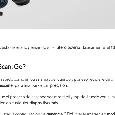
o está diseñado pensando en el
útero bovino
. Básicamente, el C
Scan: Go?
n rápido como en otras áreas del cuerpo y por eso requiere de d
escáner
para analizarse con
precisión
.
ue el proceso de escaneo sea más fácil y rápido. Puede ver la i
ción en cualquier
dispositivo móvil
.
ustar la configuración de
ganancia CFM
y ver la imagen en
mod