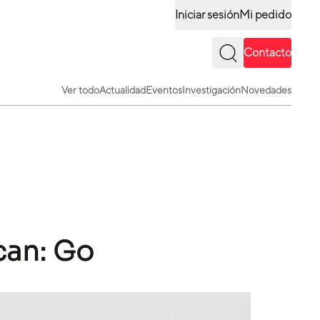
Iniciar sesión
Mi pedido
Contacto
Ver todo
Actualidad
Eventos
Investigación
Novedades
can: Go