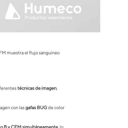
FM muestra el flujo sanguíneo
iferentes
técnicas de imagen
,
magen con las
gafas BUG
de color
o B y CFM
simultáneamente
, lo