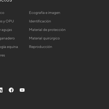
ico
Ecografía e imagen
es y OPU
Identificación
y agujas
Material de protección
 ganadero
Material quirúrgico
gía equina
Reproducción
res