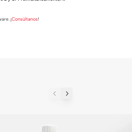
are. ¡
C
onsúltanos
!