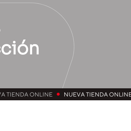
s
cción
LINE
NUEVA TIENDA ONLINE
NUEVA T