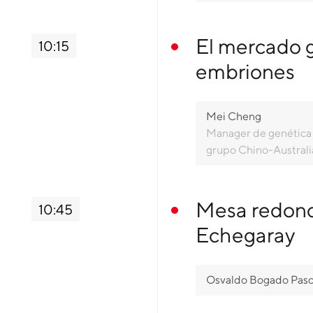
El mercado 
10:15
embriones
Mei Cheng
Manager de genética 
grupo Chino-Australi
Mesa redond
10:45
Echegaray
Osvaldo Bogado Pasc