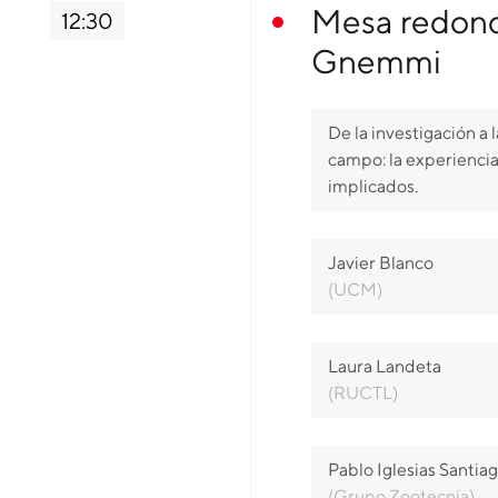
Mesa redond
12:30
Gnemmi
De la investigación a l
campo: la experiencia
implicados.
Javier Blanco
(UCM)
Laura Landeta
(RUCTL)
Pablo Iglesias Santia
(Grupo Zootecnia)