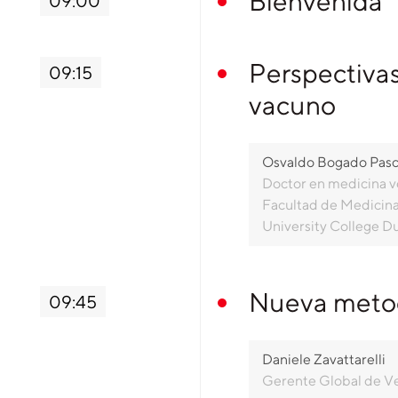
Bienvenida
09:00
Perspectivas
09:15
vacuno
Osvaldo Bogado Pasc
Doctor en medicina ve
Facultad de Medicina
University College Du
Nueva metod
09:45
Daniele Zavattarelli
Gerente Global de V