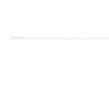
Humeco
|
XVI Jornada Internacional Científico-Técnica de Repro
XVI
Jornada In
Técnica d
Disfruta del evento de referencia internacional en el ámb