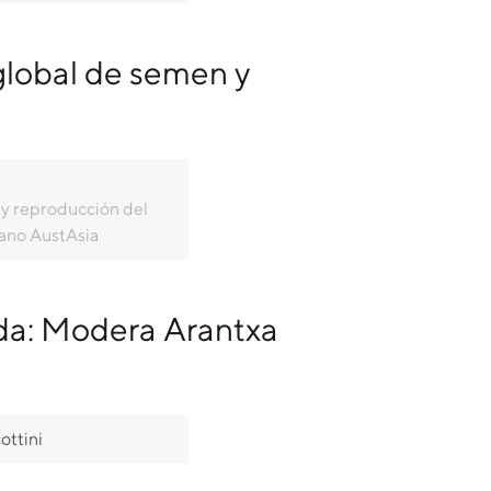
global de semen y
y reproducción del
ano AustAsia
a: Modera Arantxa
ottini