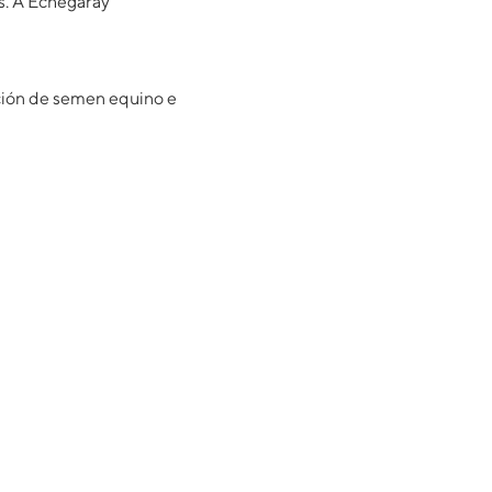
s. A Echegaray
ación de semen equino e