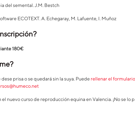
a del semental. J.M. Bestch
software ECOTEXT. A. Echegaray, M. Lafuente, I. Muñoz
 inscripción?
diante 180€
rme?
e dese prisa o se quedará sin la suya. Puede
rellenar el formulari
ursos@humeco.net
n el nuevo curso de reproducción equina en Valencia. ¡No se lo p