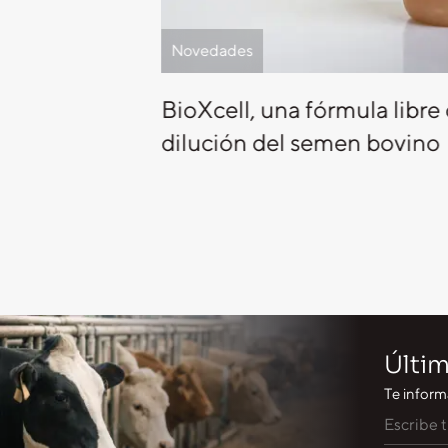
Novedades
BioXcell, una fórmula libre
dilución del semen bovino
Últim
Te inform