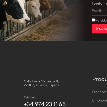
Te inform
He leído
Inscri
Produ
Calle De la Mecánica 11,
22006, Huesca, España
Diagnóst
Teléfono
Embrion
+34 974 23 11 65