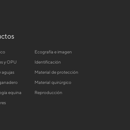
ctos
ico
Ecografía e imagen
es y OPU
Identificación
y agujas
Material de protección
 ganadero
Material quirúrgico
gía equina
Reproducción
res