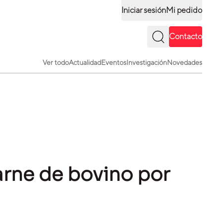
Iniciar sesión
Mi pedido
Contacto
Ver todo
Actualidad
Eventos
Investigación
Novedades
arne de bovino por