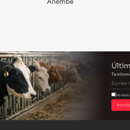
Anembe
Últim
Te inform
He leído
Inscri