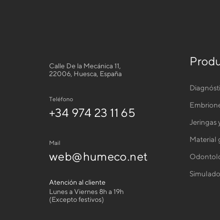
Produ
Calle De la Mecánica 11,
22006, Huesca, España
Diagnóst
Teléfono
Embrion
+34 974 23 11 65
Jeringas 
Material
Mail
web@humeco.net
Odontolo
Simulado
Atención al cliente
Lunes a Viernes 8h a 19h
(Excepto festivos)