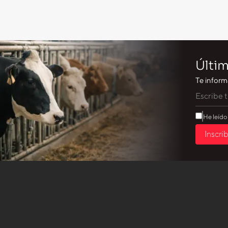
Últim
Te inform
He leído
Inscri